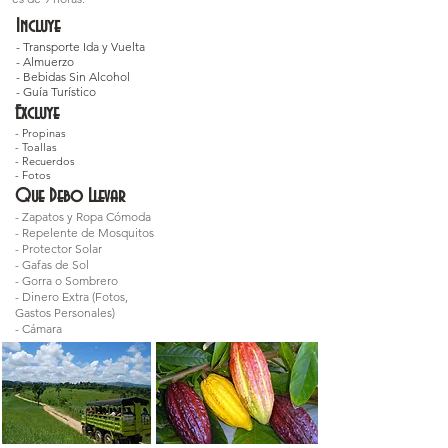
Incluye
- Transporte Ida y Vuelta
- Almuerzo
- Bebidas Sin Alcohol
- Guía Turístico
Excluye
- Propinas
- Toallas
- Recuerdos
- Fotos
Que Debo Llevar
- Zapatos y Ropa Cómoda
- Repelente de Mosquitos
- Protector Solar
- Gafas de Sol
- Gorra o Sombrero
- Dinero Extra (Fotos,
Gastos Personales)
- Cámara