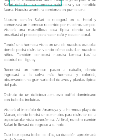
Safari debido a su hermosa naturaleza y su increíble
fauna. Nuestra aventura comienza en punta cana.
Nuestro camión Safari lo recogerá en su hotel y
comenzará un hermoso recorrido por nuestros campos.
Visitará una maravillosa casa típica donde se le
enseñará el proceso para hacer café y cacao natural.
Tendrá una hermosa visita en una de nuestras escuelas
donde podrá disfrutar viendo cómo estudian nuestros
niños. También conocerá nuestra famosa basílica
catedral de Higuey.
Recorrerá un hermoso paseo a caballo, donde
ingresará a la selva más hermosa y colorida,
observando una gran variedad de aves y plantas típicas
del país.
Disfrute de un delicioso almuerzo buffet dominicano
con bebidas incluidas.
Visitará el increíble río Anamuya y la hermosa playa de
Macao, donde tendrá unos minutos para disfrutar de la
espectacular vista panorámica. Al final, nuestro camión
Safari lo llevará de regreso a su hotel.
Este tour opera todos los días, su duración aproximada
es de 9 horas.