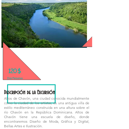
120 $
Precios Especiales para Grupos!
Dos Personas
Descripción de la Excursión
Altos de Chavón, una ciudad conocida mundialmente
como la ciudad de los artistas, es una antigua villa de
estilo mediterráneo construida en una altura sobre el
río Chavón en la República Dominicana. Altos de
Chavón tiene una escuela de diseño, donde
encontraremos Diseño de Moda, Gráfica y Digital,
Bellas Artes e Ilustración.